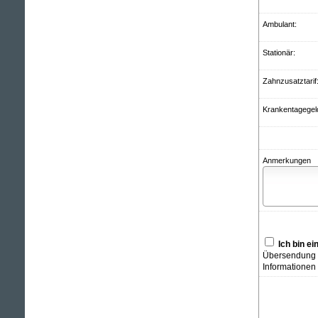
Ambulant:
Stationär:
Zahnzusatztarif
Krankentagegel
Anmerkungen
Ich bin e
Übersendung v
Informationen