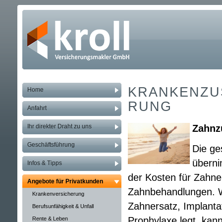
KRANKEN­ZUS
Home
RUNG
Anfahrt
Ihr direkter Draht zu uns
Zahn­zu
Geschäftsführung
Die ge
überni
Infos & Tipps
der Kosten für Zahne
Angebote für Privatkunden
Zahnbehandlungen. W
Kranken­ver­si­che­rung
Zahnersatz, Implanta
Berufs­unfähig­keit & Unfall
Prophylaxe legt, kann 
Rente & Leben