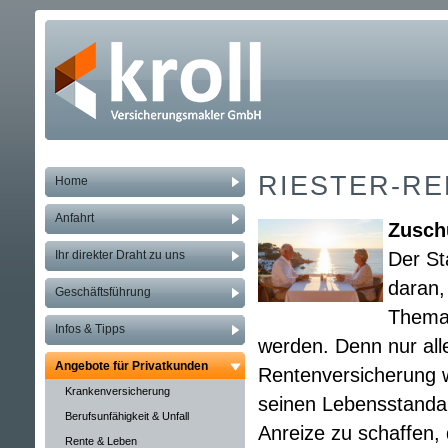
RIESTER-RE
Home
Anfahrt
Zusch
Ihr direkter Draht zu uns
Der St
daran,
Geschäftsführung
Thema 
Infos & Tipps
werden. Denn nur all
Angebote für Privatkunden
Rentenversicherung 
Kranken­ver­si­che­rung
seinen Lebensstandar
Berufs­unfähig­keit & Unfall
Anreize zu schaffen,
Rente & Leben