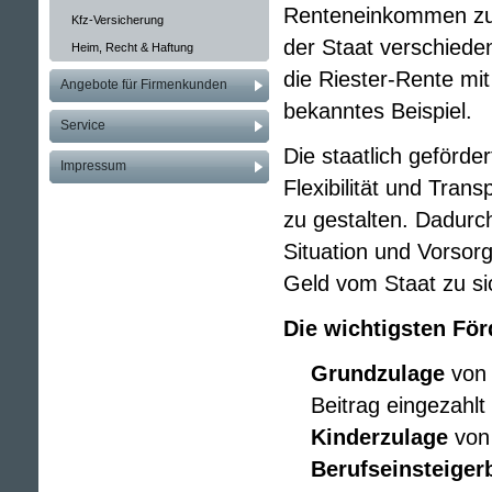
Renteneinkommen zus
Kfz-Versicherung
der Staat verschieden
Heim, Recht & Haftung
die Riester-Rente mit
Angebote für Firmenkunden
bekanntes Beispiel.
Service
Die staatlich geförde
Impressum
Flexibilität und Tra
zu gestalten. Dadurch
Situation und Vorsorg
Geld vom Staat zu s
Die wichtigsten För
Grundzulage
von 
Beitrag eingezahl
Kinderzulage
von 
Berufseinsteige