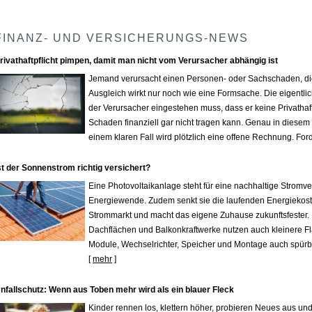
FINANZ- UND VERSICHERUNGS-NEWS
rivathaftpflicht pimpen, damit man nicht vom Verursacher abhängig ist
Jemand verursacht einen Per­sonen- oder Sachschaden, die
Ausgleich wirkt nur noch wie eine Formsache. Die eigentl
der Verursacher eingestehen muss, dass er keine Privathaft
Schaden finanziell gar nicht tragen kann. Genau in diesem
einem klaren Fall wird plötzlich eine offene Rechnung. Ford
st der Sonnenstrom richtig versichert?
Eine Photovoltaikanlage steht für eine nachhaltige Stromve
Energiewende. Zudem senkt sie die laufenden Energiekost
Strommarkt und macht das eigene Zuhause zukunftsfester. 
Dachflächen und Balkonkraftwerke nutzen auch kleinere F
Module, Wechselrichter, Speicher und Montage auch spürbar
[
mehr
]
nfallschutz: Wenn aus Toben mehr wird als ein blauer Fleck
Kinder rennen los, klettern höher, probieren Neues aus und