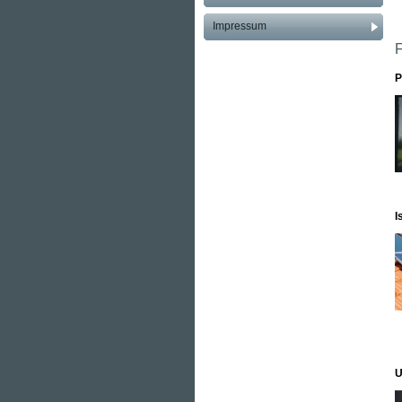
Impressum
P
I
U