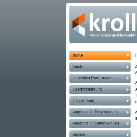
Home
D
Anfahrt
V
Ihr direkter Draht zu uns
W
Geschäftsführung
B
m
Infos & Tipps
a
Angebote für Privatkunden
W
S
Angebote für Firmenkunden
Service