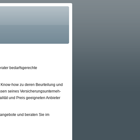
erater bedarfsgerechte
he Know-how zu deren Beurteilung und
 seines Ver­si­che­rungs­un­ter­neh­
alität und Preis geeigneten Anbieter
hsangebote und beraten Sie im