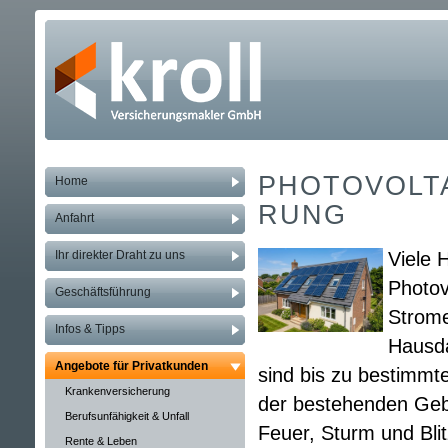
PHOTO­VOLTA
Home
RUNG
Anfahrt
Ihr direkter Draht zu uns
Viele H
Photov
Geschäftsführung
Strom
Infos & Tipps
Hausda
Angebote für Privatkunden
sind bis zu bestimmt
Kranken­ver­si­che­rung
der bestehenden Ge­bä
Berufs­unfähig­keit & Unfall
Feuer, Sturm und Blit
Rente & Leben