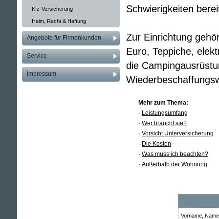
Schwierigkeiten bere
Kfz-Versicherung
Heim, Recht & Haftung
Zur Einrichtung gehö
Angebote für Firmenkunden
Euro, Teppiche, elek
Service
die Campingausrüstun
Impressum
Wiederbeschaffungsw
Mehr zum Thema:
·
Leistungsumfang
·
Wer braucht sie?
·
Vorsicht Unterversicherung
·
Die Kosten
·
Was muss ich beachten?
·
Außerhalb der Wohnung
Vorname, Name: