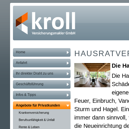
HAUS­RAT­VE
Home
Anfahrt
Die Hau
Ihr direkter Draht zu uns
Die Hau
Schäd
Geschäftsführung
eigene
Infos & Tipps
Feuer, Einbruch, Van
Angebote für Privatkunden
Sturm und Hagel. Eine 
Kranken­ver­si­che­rung
immer dann sinnvoll,
Berufs­unfähig­keit & Unfall
die Neueinrichtung d
Rente & Leben