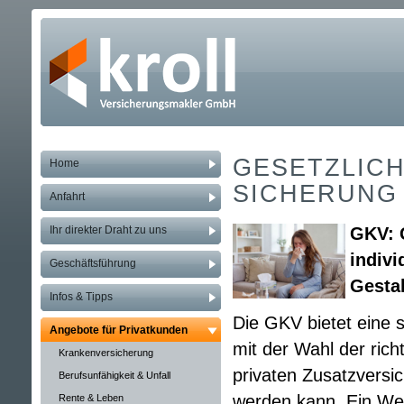
GESETZLICH
Home
SI­CHE­RUNG
Anfahrt
Ihr direkter Draht zu uns
GKV: 
indivi
Geschäftsführung
Gesta
Infos & Tipps
Die GKV bietet eine 
Angebote für Privatkunden
mit der Wahl der ric
Kranken­ver­si­che­rung
privaten Zusatzversic
Berufs­unfähig­keit & Unfall
werden kann. Ein Wech
Rente & Leben