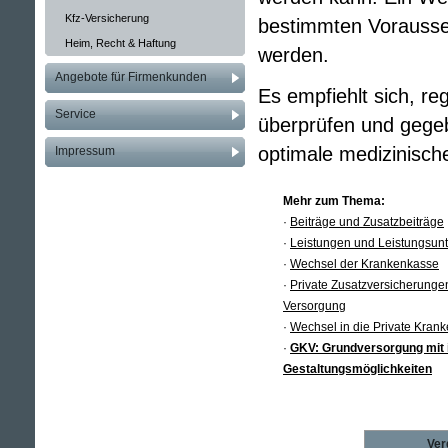
Kfz-Versicherung
bestimmten Voraussetz
Heim, Recht & Haftung
werden.
Angebote für Firmenkunden
Es empfiehlt sich, r
Service
überprüfen und gege
optimale medizinisch
Impressum
Mehr zum Thema:
·
Beiträge und Zusatzbeiträge
·
Leistungen und Leistungsun
·
Wechsel der Krankenkasse
·
Private Zusatzversicherunge
Versorgung
·
Wechsel in die Private Kranken
·
GKV: Grundversorgung mit i
Gestaltungsmöglichkeiten
Ver